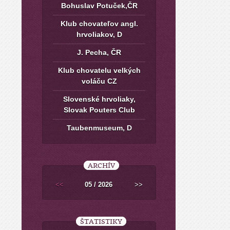
Bohuslav Potuček,ČR
Klub chovateľov angl.
hrvoliakov, D
J. Pecha, ČR
Klub chovatelu velkých
voláču CZ
Slovenské hrvoliaky,
Slovak Pouters Club
Taubenmuseum, D
ARCHÍV
<<
05 / 2026
>>
ŠTATISTIKY