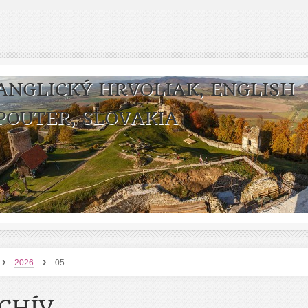
ANGLICKÝ HRVOLIAK, ENGLISH
POUTER, SLOVAKIA
›
›
2026
05
CHÍV