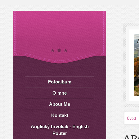
Fotoalbum
O mne
About Me
Kontakt
Úvod
Anglický hrvoliak - English
Pouter
AR