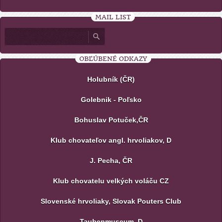
MAIL LIST
OBĽÚBENÉ ODKAZY
Holubník (ČR)
Golebnik - Poľsko
Bohuslav Potuček,ČR
Klub chovateľov angl. hrvoliakov, D
J. Pecha, ČR
Klub chovatelu velkých voláču CZ
Slovenské hrvoliaky, Slovak Pouters Club
Taubenmuseum, D