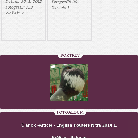
Datum:
30. 1. 2012
Fotografií:
20
Fotografií:
153
Zložiek:
1
Zložiek:
8
PORTRÉT
FOTOALBUM
Článok -Article - English Pouters Nitra 2014 1.
Králiky - Rabbits