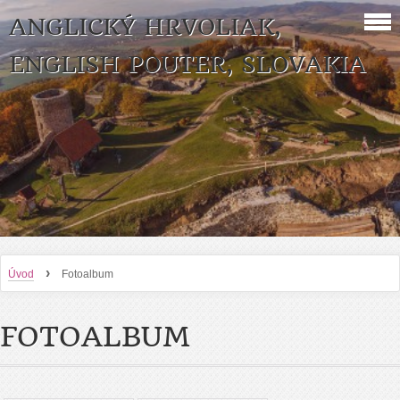
ANGLICKÝ HRVOLIAK,
ENGLISH POUTER, SLOVAKIA
›
Úvod
Fotoalbum
FOTOALBUM