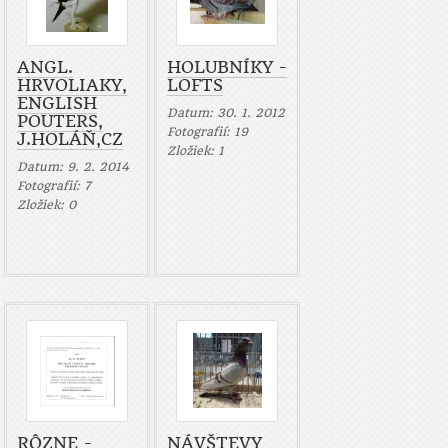
ANGL.
HOLUBNÍKY -
HRVOLIAKY,
LOFTS
ENGLISH
Datum:
30. 1. 2012
POUTERS,
Fotografií:
19
J.HOLÁŇ,CZ
Zložiek:
1
Datum:
9. 2. 2014
Fotografií:
7
Zložiek:
0
RÔZNE -
NÁVŠTEVY