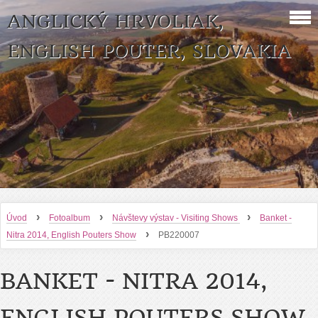
ANGLICKÝ HRVOLIAK,
ENGLISH POUTER, SLOVAKIA
›
›
›
Úvod
Fotoalbum
Návštevy výstav - Visiting Shows
Banket -
›
Nitra 2014, English Pouters Show
PB220007
BANKET - NITRA 2014,
ENGLISH POUTERS SHOW