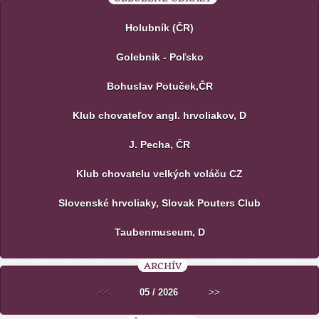
Holubník (ČR)
Golebnik - Poľsko
Bohuslav Potuček,ČR
Klub chovateľov angl. hrvoliakov, D
J. Pecha, ČR
Klub chovatelu velkých voláču CZ
Slovenské hrvoliaky, Slovak Pouters Club
Taubenmuseum, D
ARCHÍV
<<
05 / 2026
>>