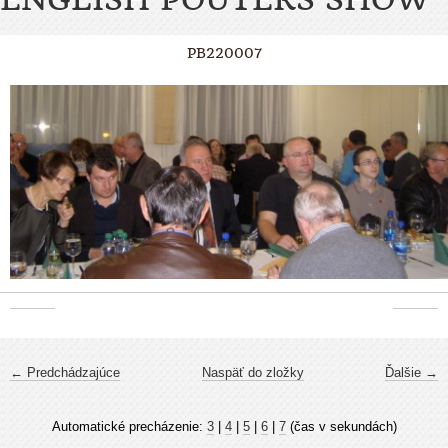
PB220007
← Predchádzajúce
Naspäť do zložky
Ďalšie →
Automatické precházenie:
3
|
4
|
5
|
6
|
7
(čas v sekundách)