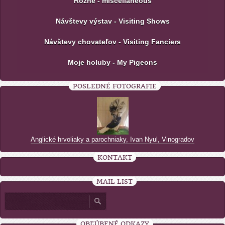
Rôzne - miscellaneous
Návštevy výstav - Visiting Shows
Návštevy chovateľov - Visiting Fanciers
Moje holuby - My Pigeons
POSLEDNÉ FOTOGRAFIE
Anglické hrvoliaky a parochniaky, Ivan Nyul, Vinogradov
KONTAKT
MAIL LIST
OBĽÚBENÉ ODKAZY