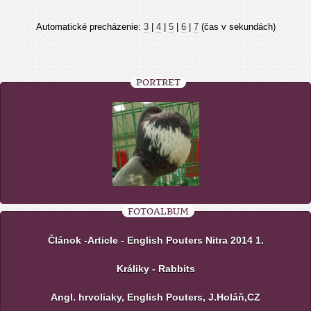
Automatické precházenie:
3
|
4
|
5
|
6
|
7
(čas v sekundách)
PORTRÉT
FOTOALBUM
Článok -Article - English Pouters Nitra 2014 1.
Králiky - Rabbits
Angl. hrvoliaky, English Pouters, J.Holáň,CZ