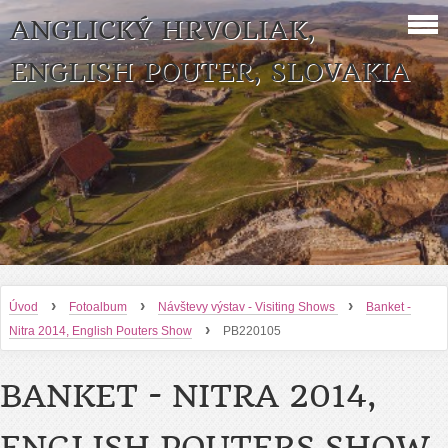
ANGLICKÝ HRVOLIAK,
ENGLISH POUTER, SLOVAKIA
›
›
›
Úvod
Fotoalbum
Návštevy výstav - Visiting Shows
Banket -
›
Nitra 2014, English Pouters Show
PB220105
BANKET - NITRA 2014,
ENGLISH POUTERS SHOW