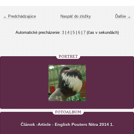
← Predchádzajúce
Naspäť do zložky
Ďalšie →
Automatické precházenie:
3
|
4
|
5
|
6
|
7
(čas v sekundách)
PORTRÉT
FOTOALBUM
Článok -Article - English Pouters Nitra 2014 1.