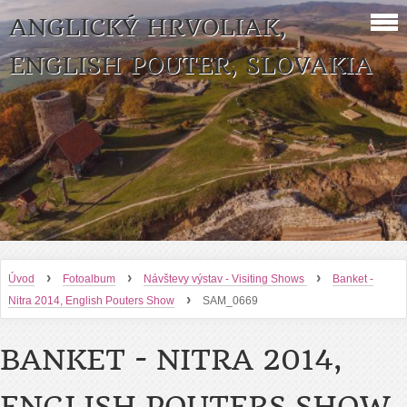
ANGLICKÝ HRVOLIAK,
ENGLISH POUTER, SLOVAKIA
›
›
›
Úvod
Fotoalbum
Návštevy výstav - Visiting Shows
Banket -
›
Nitra 2014, English Pouters Show
SAM_0669
BANKET - NITRA 2014,
ENGLISH POUTERS SHOW