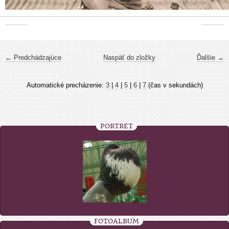
← Predchádzajúce
Naspäť do zložky
Ďalšie →
Automatické precházenie:
3
|
4
|
5
|
6
|
7
(čas v sekundách)
PORTRÉT
FOTOALBUM