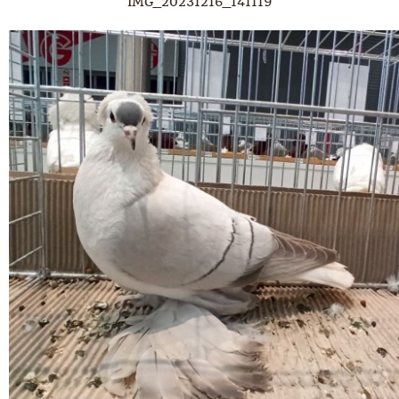
IMG_20231216_141119