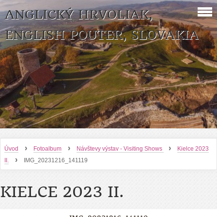
ANGLICKÝ HRVOLIAK,
ENGLISH POUTER, SLOVAKIA
›
›
›
Úvod
Fotoalbum
Návštevy výstav - Visiting Shows
Kielce 2023
›
II.
IMG_20231216_141119
KIELCE 2023 II.