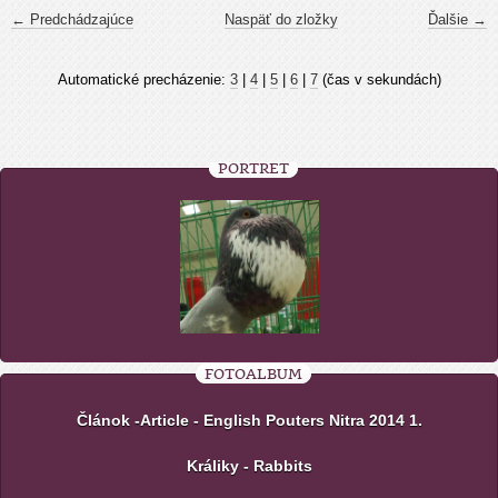
← Predchádzajúce
Naspäť do zložky
Ďalšie →
Automatické precházenie:
3
|
4
|
5
|
6
|
7
(čas v sekundách)
PORTRÉT
FOTOALBUM
Článok -Article - English Pouters Nitra 2014 1.
Králiky - Rabbits