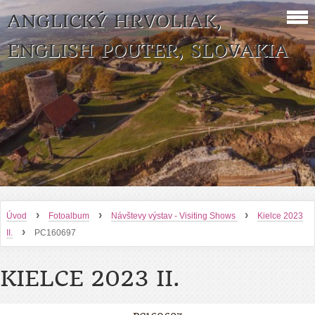
ANGLICKÝ HRVOLIAK,
ENGLISH POUTER, SLOVAKIA
›
›
›
Úvod
Fotoalbum
Návštevy výstav - Visiting Shows
Kielce 2023
›
II.
PC160697
KIELCE 2023 II.