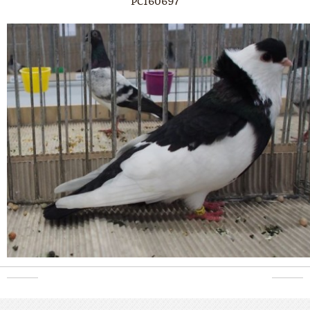
PC160697