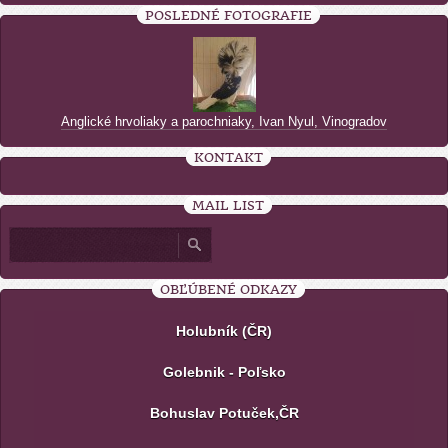
POSLEDNÉ FOTOGRAFIE
Anglické hrvoliaky a parochniaky, Ivan Nyul, Vinogradov
KONTAKT
MAIL LIST
OBĽÚBENÉ ODKAZY
Holubník (ČR)
Golebnik - Poľsko
Bohuslav Potuček,ČR