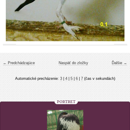
← Predchádzajúce
Naspäť do zložky
Ďalšie →
Automatické precházenie:
3
|
4
|
5
|
6
|
7
(čas v sekundách)
PORTRÉT