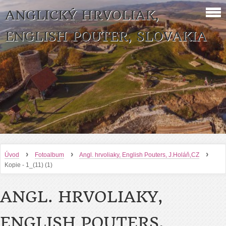
ANGLICKÝ HRVOLIAK,
ENGLISH POUTER, SLOVAKIA
›
›
›
Úvod
Fotoalbum
Angl. hrvoliaky, English Pouters, J.Holáň,CZ
Kopie - 1_(11) (1)
ANGL. HRVOLIAKY,
ENGLISH POUTERS,