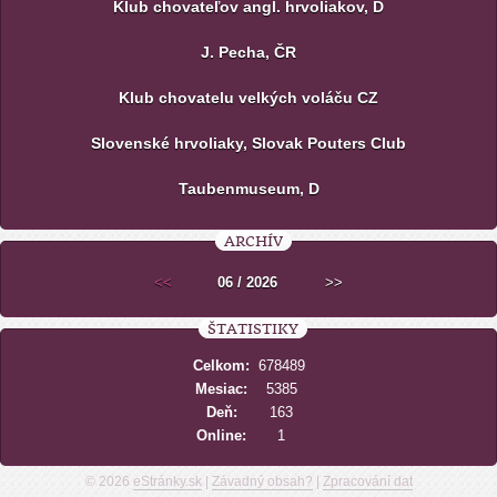
Klub chovateľov angl. hrvoliakov, D
J. Pecha, ČR
Klub chovatelu velkých voláču CZ
Slovenské hrvoliaky, Slovak Pouters Club
Taubenmuseum, D
ARCHÍV
<<
06 / 2026
>>
ŠTATISTIKY
Celkom:
678489
Mesiac:
5385
Deň:
163
Online:
1
© 2026
eStránky.sk
|
Závadný obsah?
|
Zpracování dat