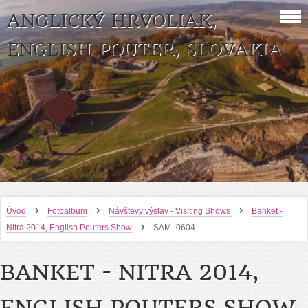
ANGLICKÝ HRVOLIAK,
ENGLISH POUTER, SLOVAKIA
›
›
›
Úvod
Fotoalbum
Návštevy výstav - Visiting Shows
Banket -
›
Nitra 2014, English Pouters Show
SAM_0604
BANKET - NITRA 2014,
ENGLISH POUTERS SHOW