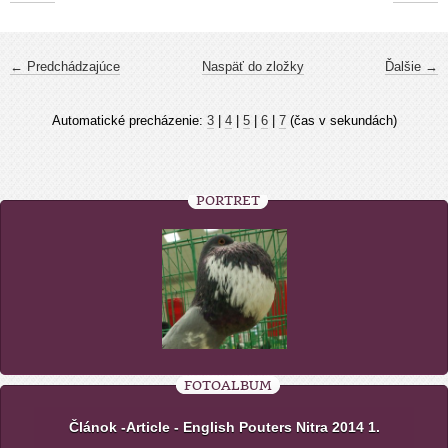
← Predchádzajúce
Naspäť do zložky
Ďalšie →
Automatické precházenie:
3
|
4
|
5
|
6
|
7
(čas v sekundách)
PORTRÉT
FOTOALBUM
Článok -Article - English Pouters Nitra 2014 1.