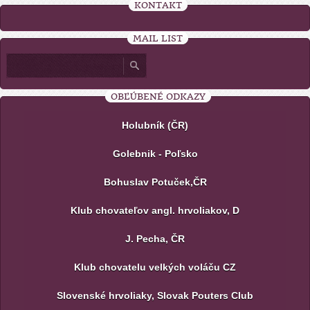
KONTAKT
MAIL LIST
OBĽÚBENÉ ODKAZY
Holubník (ČR)
Golebnik - Poľsko
Bohuslav Potuček,ČR
Klub chovateľov angl. hrvoliakov, D
J. Pecha, ČR
Klub chovatelu velkých voláču CZ
Slovenské hrvoliaky, Slovak Pouters Club