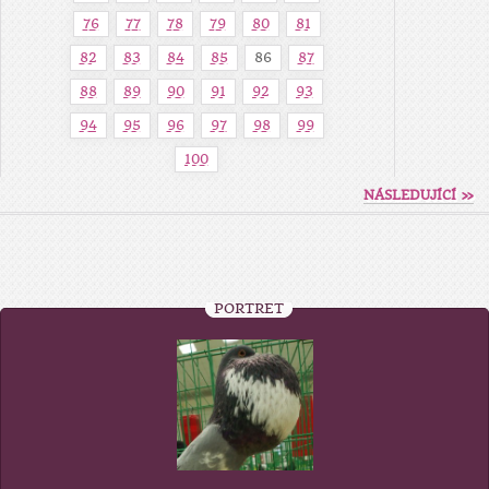
76
77
78
79
80
81
82
83
84
85
86
87
88
89
90
91
92
93
94
95
96
97
98
99
100
NÁSLEDUJÍCÍ »
PORTRÉT