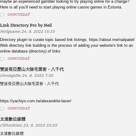
maybe an experienced gambler looking to try playing online for a change?
Here is all you’ll need to start playing online casino games in Estonia.
ODPOVEDAŤ
Link Directory Pro by Neil
,
Neilguame
24. 8. 2022 15:33
Directory plugin to curate topic based link listings. https://about.me/nailpateil
Web directory link building is the process of adding your website's link to an
online database (directory) of links.
ODPOVEDAŤ
雙波長亞歷山大除毛雷射 - 八千代
,
Glenngaibe
24. 8. 2022 7:30
雙波長亞歷山大除毛雷射 - 八千代
https://yachiyo.com.tw/alexandrite-laser/
ODPOVEDAŤ
太達數位媒體
,
CliftonKiste
23. 8. 2022 23:25
太達數位媒體